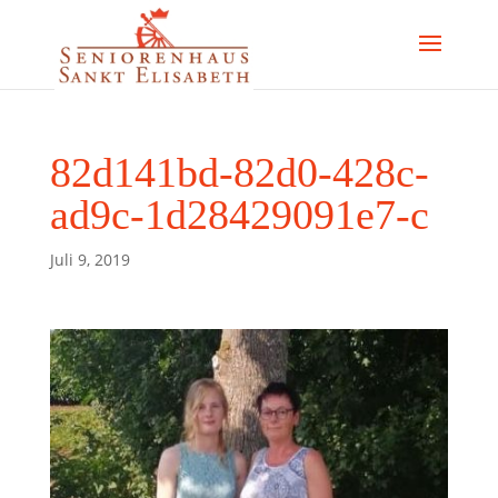
82d141bd-82d0-428c-
ad9c-1d28429091e7-c
Juli 9, 2019